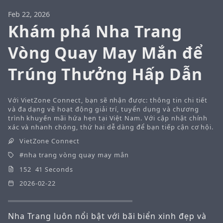
Feb 22, 2026
Khám phá Nha Trang
Vòng Quay May Mắn để
Trúng Thưởng Hấp Dẫn
Với VietZone Connect, bạn sẽ nhận được: thông tin chi tiết
và đa dạng về hoạt động giải trí, tuyển dụng và chương
trình khuyến mãi hứa hẹn tại Việt Nam. Với cập nhật chính
xác và nhanh chóng, thứ hai dễ dàng để bạn tiếp cận cơ hội.
VietZone Connect
nha trang vòng quay may mắn
152 41 Seconds
2026-02-22
Nha Trang luôn nổi bật với bãi biển xinh đẹp và